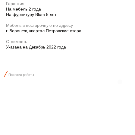
Гарантия
На мебель 2 года
На фурнитуру Blum 5 лет
Мебель в постирочную по адресу
г. Воронеж, квартал Петровские озера
Стоимость
Указана на Декабрь 2022 года
Преимущества
БОНУСЫ
ПРИ ЗАКАЗЕ
МЕБЕЛИ В ДОМБИТКОМ
Бесплатный дизайн-проект
Проконсультируем в выборе надежных решений
Бесплатный лазерный замер
С точным определением градуса угла
Бесплатный монтаж мебели