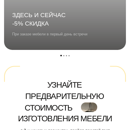
Главная
Кухни
О нас
Шкафы
Отзывы
Мебель
Акции
Контакты
Информация на сайте носит исключительно
информационный характер и не является
публичной офертой
ИП МАНАННИКОВ АЛЕКСЕЙ ИГОРЕВИЧ
ИНН 366229676501
ОГРНИП 319366800032628
Политика обработки персональных данных
Разработка сайта