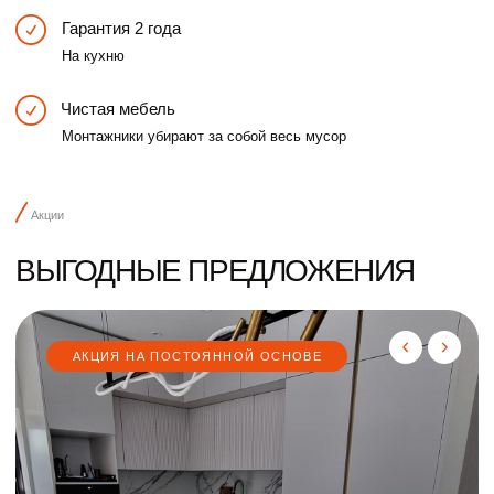
Воронеж
8 (920) 211 83 79
Фридриха Энгельса 64А, 5
ВТ-СБ с 10:00 до 21:00
этаж, шоурум №550
Главная
Кухни
О нас
Шкафы
Отзывы
Мебель
Акции
Контакты
Информация на сайте носит исключительно
информационный характер и не является
публичной офертой