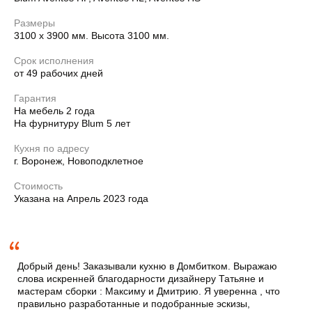
помощи я не только приобрела стильную кухню отличного
качества, но и зарядилась положительной энергией. С
радостью буду рекомендовать моим друзьям
Размеры
пользоваться услугами вашей компании!!!
3100 х 3900 мм. Высота 3100 мм.
Срок исполнения
Виктор Н.
от 49 рабочих дней
—
Гарантия
На мебель 2 года
Похожие работы
На фурнитуру Blum 5 лет
Кухня по адресу
г. Воронеж, Новоподклетное
Стоимость
Указана на Апрель 2023 года